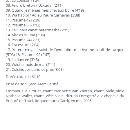
07. La Louison (3’24)
08. Andro breton / Üzküdar (2’11)
09. Quand je menais mes chevaux boire (4’19)
10. Wa habibi / Adiéu Paure Carnavau (3’38)
11. Psaume 42 (2’29)
12. Psaume 65 (1’12)
13. Fel Shara canet betetmasha (2’15)
14. Alta es la luna (2’36)
15. Psaume 24 (2’21)
16. Era escuro (2’04)
17. Yo era ninya – suivi de Deme dim mi ; hymne soufi de turquie
(5’03) 18. Psaume 92 (2’47)
19. La fiancée (3’43)
20. Voici le mois de mai (2’11)
21. Colchiques dans les prés (3’08)
Durée totale : : 61’10
Prise de son : Jean-Marc Laisné
Emmanuelle Drouet, chant Nannette van Zanten, chant, vièle, viole
Nathalie Waller, chant, vièle, viole, dilruba Enregistré à la chapelle du
Prieuré de Truel, Roquemaure (Gard), en mai 2005